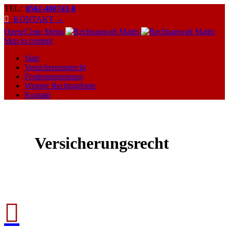
TEL:
0561-400743-0

KONTAKT →
Open/Close Menu
Skip to content
Start
Versicherungsrecht
Forderungseinzug
Weitere Rechtsgebiete
Kontakt
Versicherungsrecht
